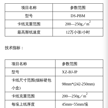
项目名称
参数范围
型号
DS-PBM
2
卡纸克重范围
200—250g／m
最高掰纸速度
12万小张/小时
技术指标：
项目名称
参数范围
型号
XZ-BJ-JP
卡纸尺寸范围(烟标硬包
98mm*(242-250mm)
小盒)
2
卡纸克重范围
200—250g／m
每垛上纸厚度
45mm~55mm/垛