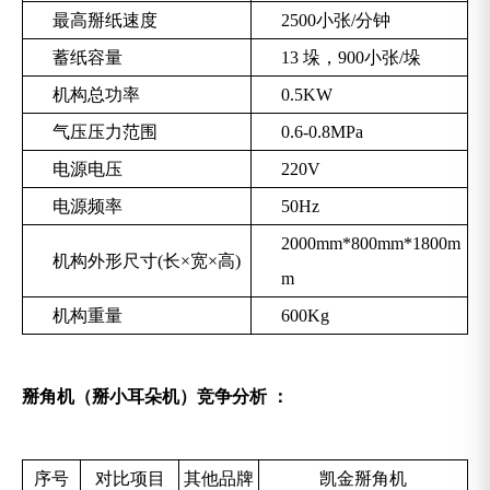
最高掰纸速度
2500小张/分钟
蓄纸容量
13 垛，900小张/垛
机构总功率
0.5KW
气压压力范围
0.6-0.8MPa
电源电压
220V
电源频率
50Hz
2000mm*800mm*1800m
机构外形尺寸(长×宽×高)
m
机构重量
600Kg
掰角机（掰小耳朵机）竞争分析
：
序号
对比项目
其他品牌
凯金掰角机