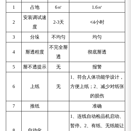
1
占地
6
㎡
1.6
㎡
安装调试速
2
2-3天
<
4小时
度
3
分垛
不均匀
均匀
不完全掰
4
掰透程度
彻底掰透
透
5
掰不透提示
无
报警
1、符合人体功能学设计，
6
上纸
无
方便上纸；2、减少对纸张
的损伤
7
推纸
准确
1、连线自动检品机启动、
暂停。2、有纸、无纸能让
8
自动化