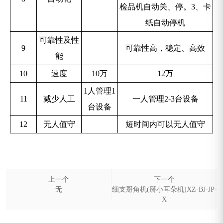
检品机自动关、停。3、卡
纸自动停机
可靠性及性
9
可靠性高，稳定、高效
能
10
速度
10万
12万
1人管理1
11
减少人工
一人管理2-3台设备
台设备
12
无人值守
短时间内可以无人值守
上一个
下一个
无
细支掰角机(掰小耳朵机)XZ-BJ-JP-
X