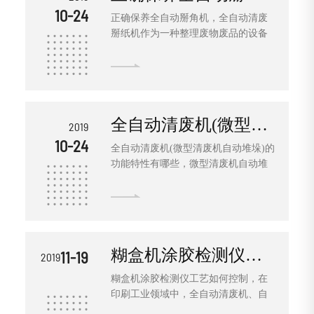
10-24
业，我们传统的处理方式是通过手工
正确保养全自动掰角机，全自动清废
用铁锤敲打废边来达到去除废边的目
掰纸机作为一种整理废物废品的设备
的。然而这个样子处理不仅工作量
已被应用到生产的各个领域，然而人
大，需要大量人工。而且工作效率极
们对纸质质量的提高在使用自动清废
低!气动清废机的出现，彻底解决了这
机清理废物废品时如果操作不当会影
个难题。全自动清废机适用于印刷行
响清废机的使用寿命周期。杭州显泽
业纸板、细瓦楞和普通瓦楞纸的废边
科技教你如何对全自动清废机进步保
清除工作。适用纸张范围：200g/
全自动清废机(微型清废机自动堆垛)的功能特性有哪些
2019
养，让清废机掰纸机使用寿命更长
㎡-500g/㎡卡纸，单/双坑纸，双坑裱
10-24
呢。 正确保养全自动掰角机，为了进
全自动清废机(微型清废机自动堆垛)的
合的坑纸。全自动清废机是非常高效
一步完善它的操作技术，发扬新技
功能特性有哪些，微型清废机自动堆
的清废设备，清废效率提升近10倍。
术，进步现代化的操作水准，本公司
垛已经广泛的应用在生产的各个领
人工清废要3个小时的，机器清废10-
依据这些年在该方面的作业经验，总
域，尤其是印刷行业用的居多。自动
30分钟即可完成，极大的缩短了交货
结出一些保护要点及养护常识，与同
清废机主要用来清除废纸品废边操作
周期，节约生产成本，提高工作效
行们交流共享。 关于清废机多见毛病
起来简便，可以节省很大的劳动
率，提高员工忠诚度!
要及时排除。 机械方面，全自动清废
力。 全自动清废机(微型清废机自动堆
机多见的毛病有渠道压斜景象。这种
糊盒机涂胶检测仪工艺如何控制
11-19
2019
垛)的功能特性有哪些，主要应用于大
情况多为异物落入模切处，通常应采
张印刷品经过模切机后，实现废纸边
糊盒机涂胶检测仪工艺如何控制，在
纳拖动轴杆下的两楔形的方位，一
的清理和印刷品小开成品的掰纸，并
印刷工业领域中，全自动清废机、自
起，把渠道转动到上极限点。此刻检
且自动输送到检品机上。清废、掰
动掰纸上纸机、全自动清废掰纸机、
查其与上净渠道的相对方位，确保动