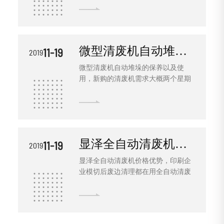
纸、送纸全过程无需人工参与，节省
糊盒机等都是整个生产流程的一个重
渠道的四角度与上净渠道之间的间
人力2-3人以上。全自动清废机设备特
要组成部分。其中糊盒机是将印刷好
隔，这么就可解决问题。 操作人员要
点: 1.模切后的纸品自动清废 2.对
的模切成型的纸板折叠成所需要的形
留意防尘、清洗。 在实践出产中，
烟标进行掰角，直接上检品机等后续
状，并把各个脚口都粘贴好，它代替
清废机纸盒时将会发生很多的废纸
工艺设备 3.全过程无需人工参与，
微型清废机自动堆垛的保养以及使用
11-19
2019
了传统的工艺方式，降低了劳动成
边、纸毛，稍不留意就会进入链条传
降低工厂的人力资本 4.对于模切不
本，提高了效率。 糊盒机涂胶检测仪
动部位、模切部动渠道及一些旋转运
微型清废机自动堆垛的保养以及使
透或者有粘连的纸品完全可以掰开
工艺如何控制，检测系统采用的是高
动部位，并也许遮挡住光电检查头
用，新购的清废机需求大概两个星期
速工业视像单元配合以高性能工控机
号，形成毛病。所以，必定要把清废
的磨合期，在磨合期内要调查链条的
的检测系统方案，具有精度高、速度
机的机身清洗作业放在首位，然后才
松紧度，恰当调节链条的松紧度，链
快以及数据处理灵活等优点。视像单
能够确保机器无毛病运转。
条过紧，简略开裂或许不转；过松，
元能够检测胶水的有无情况；高速工
简略形成清废机的齿轮磨损，在天天
业相机和高性能工控机能够使检测更
的工作中，查看链条，天天给链条加
准确更快速，同时还可以把不良品的
显泽全自动清废机价格优势
11-19
2019
2~3次机油（或链条油），每次4~5
错误图片实时显示，供用户及时查看
滴，保持链条的光滑度，否则会缩短
显泽全自动清废机价格优势，印刷企
问题，及时挑出缺陷品并调整设备运
链条的运用寿命，严峻形成链条开
业模切后废边清理都在用全自动清废
行情况。
裂，链条不能在硬物上（卡板或地
边机。使用微型清废机自动堆垛打废
上）工作，简略出现链条开裂，清废
纸，效率提高百分之五百，铁锤打纸
员在运用机器的时分，当清废到离商
要一个小时，用微型清废机自动堆
品最下面还有5张纸摆布，就不要再往
垛，只要三到五分钟就搞定，从此全
下面继续打纸了，避免碰到卡板或地